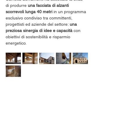
di produrre 
una facciata di alzanti 
scorrevoli lunga 40 metri
 in un programma 
esclusivo condiviso tra committenti, 
progettisti ed aziende del settore: 
una 
preziosa sinergia di idee e capacità
 con 
obiettivi di sostenibilità e risparmio 
energetico.
Previous
Next
Carretta Serramenti s.r.l. - via monte Pasubio 175, Zanè VI - (
serramenti Vicenza )
0445.314054